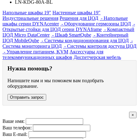
LN-KDG-80A-BL
Напольные шкафы 19"
Настенные шкафы 19"
Индустриальные решения
Решения для ЦОД
- Напольные
шкафы серии DYNAcenter
- Оборудование гермозоны ЦОД
-
Открытые стойки для ЦОД серии DYNAframe
- Компактный
ЦОД Micro DataCenter
- Шкаф SmartQube
- Контейнерный
ЦОД MobileQube
- Системы кондиционирования для ЦОД
-
Система мониторинга ЦОД
- Системы контроля доступа ЦОД
- Управление питанием, KVM
Аксессуары для
телекоммуникационных шкафов
Диспетчерская мебель
Нужна помощь?
Напишите нам и мы поможем вам подобрать
оборудование.
Отправить запрос
×
Ваше имя:
Ваш телефон:
Ваш E-mail: