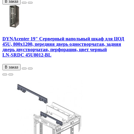
В заказ
DYNAcenter 19" Серверный напольный шкаф для ЦОД
45U, 800х1200, передняя дверь одностворчатая, задняя
дверь двустворчатая, перфорация, цвет черный
LN-SRDC 45U8012-BL
В заказ