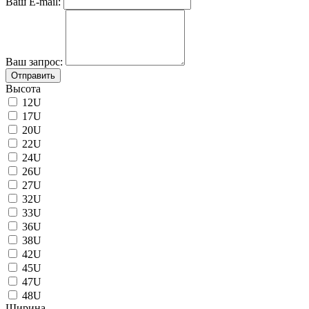
Ваш E-mail:
Ваш запрос:
Отправить
Высота
12U
17U
20U
22U
24U
26U
27U
32U
33U
36U
38U
42U
45U
47U
48U
Ширина