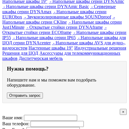
Напольные шкафы 19"
- Напольные шкафы серии DYNAmic
- Напольные шкафы серии DYNAmic Basic
- Серверные
шкафы серии DYNAmax
- Напольные шкафы серии
EURObox
- Звукоизолированные шкафы SOUNDproof
-
Напольные шкафы серии CKline
- Напольные шкафы серии
Just1Minute
- Открытые стойки серии DYNAframe
-
Открытые стойки серии ECOframe
- Напольные шкафы серии
IP55
- Напольные шкафы серии IP65
- Напольные шкафы для
ЦОД серии DYNAcenter
- Напольные шкафы AVS для аудио-,
видеосистем
Настенные шкафы 19"
Индустриальные решения
Решения для ЦОД
Аксессуары для телекоммуникационных
шкафов
Диспетчерская мебель
Нужна помощь?
Напишите нам и мы поможем вам подобрать
оборудование.
Отправить запрос
×
Ваше имя:
Ваш телефон: