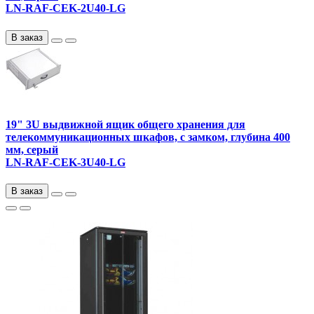
LN-RAF-CEK-2U40-LG
В заказ
19" 3U выдвижной ящик общего хранения для
телекоммуникационных шкафов, с замком, глубина 400
мм, серый
LN-RAF-CEK-3U40-LG
В заказ