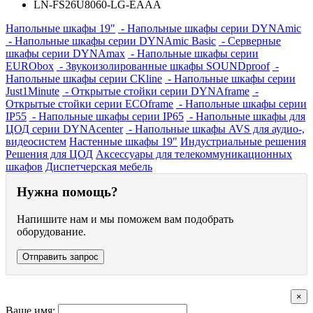
LN-FS26U8060-LG-EAAA
Напольные шкафы 19"
- Напольные шкафы серии DYNAmic
- Напольные шкафы серии DYNAmic Basic
- Серверные
шкафы серии DYNAmax
- Напольные шкафы серии
EURObox
- Звукоизолированные шкафы SOUNDproof
-
Напольные шкафы серии CKline
- Напольные шкафы серии
Just1Minute
- Открытые стойки серии DYNAframe
-
Открытые стойки серии ECOframe
- Напольные шкафы серии
IP55
- Напольные шкафы серии IP65
- Напольные шкафы для
ЦОД серии DYNAcenter
- Напольные шкафы AVS для аудио-,
видеосистем
Настенные шкафы 19"
Индустриальные решения
Решения для ЦОД
Аксессуары для телекоммуникационных
шкафов
Диспетчерская мебель
Нужна помощь?
Напишите нам и мы поможем вам подобрать
оборудование.
Отправить запрос
×
Ваше имя: