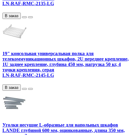
LN-RAF-RMC-2135-LG
В заказ
19" консольная универсальная полка для
телекоммуникационных шкафов, 2U переднее крепление,
1U заднее крепление, глубина 450 мм, нагрузка 50 кг, 4
точки крепления, серая
LN-RAF-RMC-2145-LG
В заказ
Уголки несущие L-образные для напольных шкафов
LANDE глубиной 600 мм, оцинкованные, длина 350 мм,