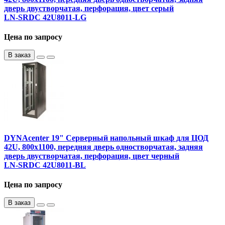
дверь двустворчатая, перфорация, цвет серый
LN-SRDC 42U8011-LG
Цена по запросу
В заказ
DYNAcenter 19" Серверный напольный шкаф для ЦОД
42U, 800х1100, передняя дверь одностворчатая, задняя
дверь двустворчатая, перфорация, цвет черный
LN-SRDC 42U8011-BL
Цена по запросу
В заказ