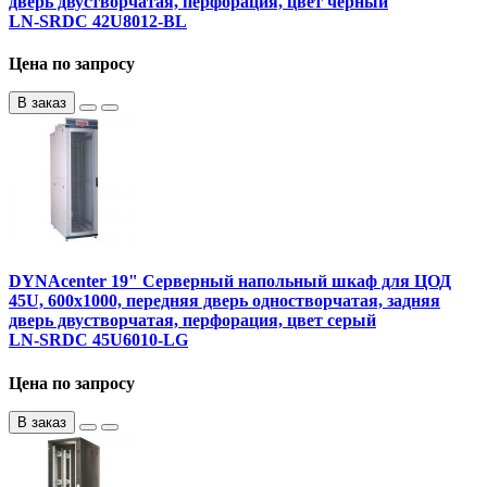
дверь двустворчатая, перфорация, цвет черный
LN-SRDC 42U8012-BL
Цена по запросу
В заказ
DYNAcenter 19" Серверный напольный шкаф для ЦОД
45U, 600х1000, передняя дверь одностворчатая, задняя
дверь двустворчатая, перфорация, цвет серый
LN-SRDC 45U6010-LG
Цена по запросу
В заказ