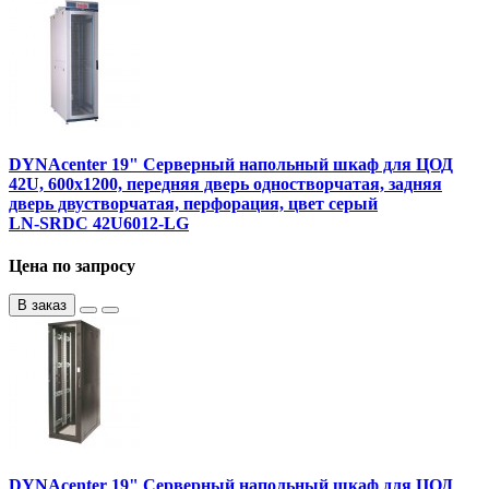
DYNAcenter 19" Серверный напольный шкаф для ЦОД
42U, 600х1200, передняя дверь одностворчатая, задняя
дверь двустворчатая, перфорация, цвет серый
LN-SRDC 42U6012-LG
Цена по запросу
В заказ
DYNAcenter 19" Серверный напольный шкаф для ЦОД