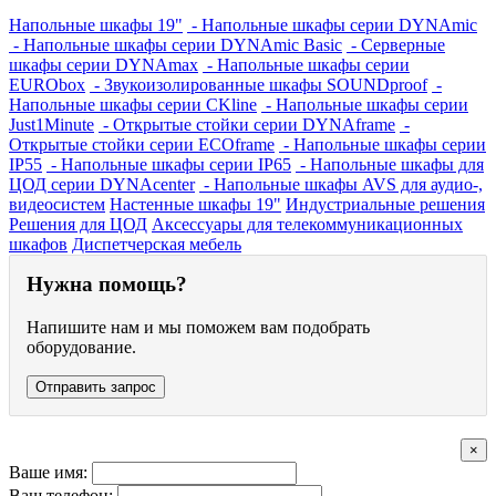
Напольные шкафы 19"
- Напольные шкафы серии DYNAmic
- Напольные шкафы серии DYNAmic Basic
- Серверные
шкафы серии DYNAmax
- Напольные шкафы серии
EURObox
- Звукоизолированные шкафы SOUNDproof
-
Напольные шкафы серии CKline
- Напольные шкафы серии
Just1Minute
- Открытые стойки серии DYNAframe
-
Открытые стойки серии ECOframe
- Напольные шкафы серии
IP55
- Напольные шкафы серии IP65
- Напольные шкафы для
ЦОД серии DYNAcenter
- Напольные шкафы AVS для аудио-,
видеосистем
Настенные шкафы 19"
Индустриальные решения
Решения для ЦОД
Аксессуары для телекоммуникационных
шкафов
Диспетчерская мебель
Нужна помощь?
Напишите нам и мы поможем вам подобрать
оборудование.
Отправить запрос
×
Ваше имя:
Ваш телефон: