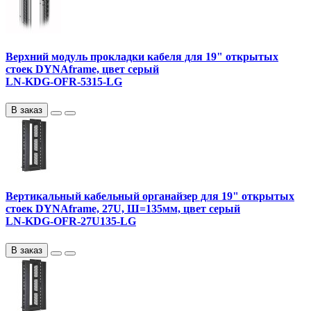
Верхний модуль прокладки кабеля для 19" открытых
стоек DYNAframe, цвет серый
LN-KDG-OFR-5315-LG
В заказ
Вертикальный кабельный органайзер для 19" открытых
стоек DYNAframe, 27U, Ш=135мм, цвет серый
LN-KDG-OFR-27U135-LG
В заказ