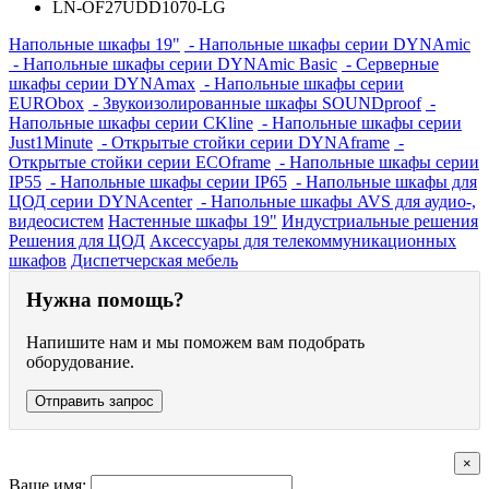
LN-OF27UDD1070-LG
Напольные шкафы 19"
- Напольные шкафы серии DYNAmic
- Напольные шкафы серии DYNAmic Basic
- Серверные
шкафы серии DYNAmax
- Напольные шкафы серии
EURObox
- Звукоизолированные шкафы SOUNDproof
-
Напольные шкафы серии CKline
- Напольные шкафы серии
Just1Minute
- Открытые стойки серии DYNAframe
-
Открытые стойки серии ECOframe
- Напольные шкафы серии
IP55
- Напольные шкафы серии IP65
- Напольные шкафы для
ЦОД серии DYNAcenter
- Напольные шкафы AVS для аудио-,
видеосистем
Настенные шкафы 19"
Индустриальные решения
Решения для ЦОД
Аксессуары для телекоммуникационных
шкафов
Диспетчерская мебель
Нужна помощь?
Напишите нам и мы поможем вам подобрать
оборудование.
Отправить запрос
×
Ваше имя: