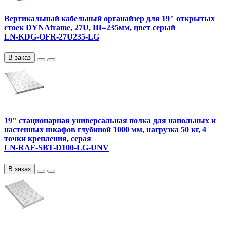
Вертикальный кабельный органайзер для 19" открытых
стоек DYNAframe, 27U, Ш=235мм, цвет серый
LN-KDG-OFR-27U235-LG
В заказ
19" стационарная универсальная полка для напольных и
настенных шкафов глубиной 1000 мм, нагрузка 50 кг, 4
точки крепления, серая
LN-RAF-SBT-D100-LG-UNV
В заказ